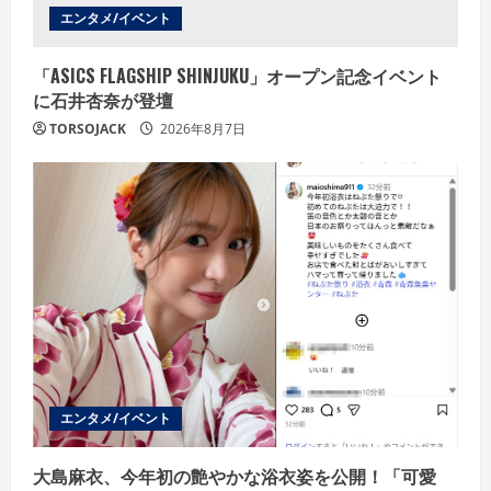
g
エンタメ/イベント
「ASICS FLAGSHIP SHINJUKU」オープン記念イベント
に石井杏奈が登壇
TORSOJACK
2026年8月7日
エンタメ/イベント
大島麻衣、今年初の艶やかな浴衣姿を公開！「可愛