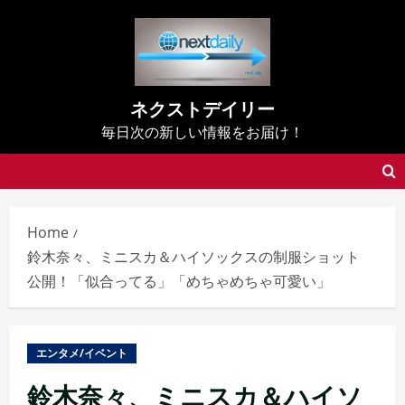
Skip
to
content
ネクストデイリー
毎日次の新しい情報をお届け！
Home
鈴木奈々、ミニスカ＆ハイソックスの制服ショット
公開！「似合ってる」「めちゃめちゃ可愛い」
エンタメ/イベント
鈴木奈々、ミニスカ＆ハイソ