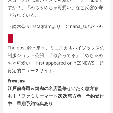
すか？」「めちゃめちゃ可愛い」
など反響が寄
せられている。
（鈴木奈々Instagramより ＠nana_suzuki79）
The post 鈴木奈々、ミニスカ＆ハイソックスの
制服ショット公開！「似合ってる」「めちゃめ
ちゃ可愛い」 first appeared on YESNEWS | 超
肯定的ニュースサイト.
C
Previous:
江戸前寿司＆焼肉の名店監修ぜいたく恵方巻
o
も！「ファミリーマート2026恵方巻」予約受付
n
中 早期予約特典あり