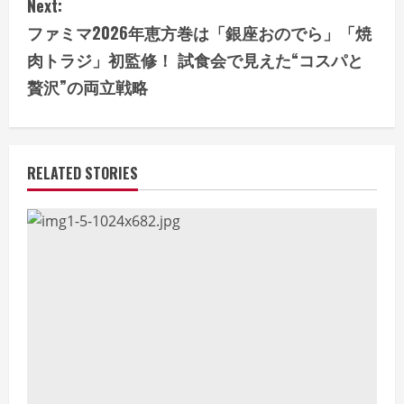
t
Next:
i
ファミマ2026年恵方巻は「銀座おのでら」「焼
肉トラジ」初監修！ 試食会で見えた“コスパと
n
贅沢”の両立戦略
u
e
RELATED STORIES
R
e
a
d
i
n