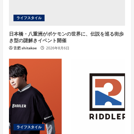
i
n
ライフスタイル
g
日本橋・八重洲がポケモンの世界に、伝説を巡る街歩
き型の謎解きイベント開催
舌肥 shitakoe
2026年8月6日
ライフスタイル