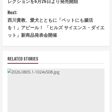
レクションを6月26日より発売開始
n
Next:
t
西川貴教、愛犬とともに「ペットにも腸活
i
を！」アピール！ 「ヒルズ サイエンス・ダイエ
ット」新商品発表会開催
n
u
e
RELATED STORIES
R
e
a
d