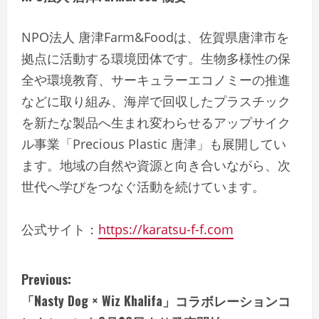
NPO法人 唐津Farm&Foodは、佐賀県唐津市を
拠点に活動する環境団体です。生物多様性の保
全や環境教育、サーキュラーエコノミーの推進
などに取り組み、海岸で回収したプラスチック
を新たな製品へ生まれ変わらせるアップサイク
ル事業「Precious Plastic 唐津」も展開してい
ます。地域の自然や資源と向き合いながら、次
世代へ学びをつなぐ活動を続けています。
公式サイト：
https://karatsu-f-f.com
C
Previous:
「Nasty Dog × Wiz Khalifa」コラボレーションコ
o