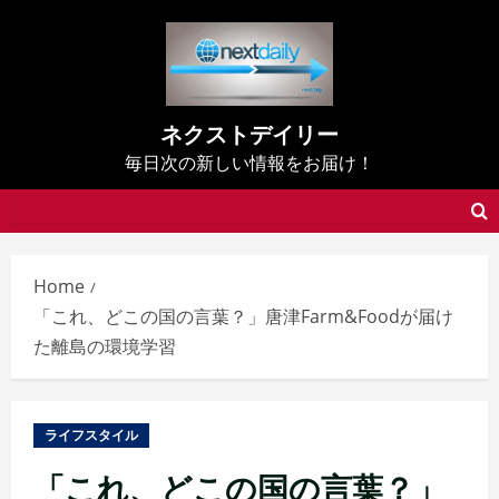
Skip
to
content
ネクストデイリー
毎日次の新しい情報をお届け！
Home
「これ、どこの国の言葉？」唐津Farm&Foodが届け
た離島の環境学習
ライフスタイル
「これ、どこの国の言葉？」