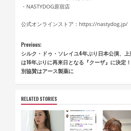
・NASTYDOG原宿店
公式オンラインストア：https://nastydog.jp/
C
Previous:
シルク・ドゥ・ソレイユ4年ぶり日本公演、上
o
は16年ぶりに再来日となる『クーザ』に決定
n
別協賛はアース製薬に
t
i
RELATED STORIES
n
u