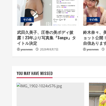
e
R
e
その他
その他
a
武田久美子、圧巻の美ボディ披
鈴木奈々、
露！23年ぶり写真集『Sango』タ
ョット公開
d
イトル決定
自信ありま
i
yesnews
2026年8月7日
yesnews
n
g
YOU MAY HAVE MISSED