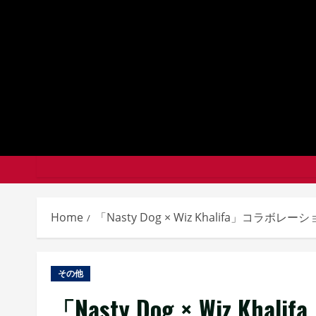
Skip
to
content
Home
「Nasty Dog × Wiz Khalifa」コ
その他
「Nasty Dog × Wiz 