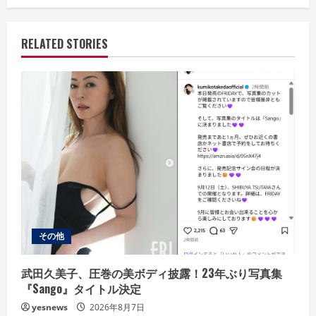
u
e
RELATED STORIES
R
e
a
d
i
n
その他
g
武田久美子、圧巻の美ボディ披露！23年ぶり写真集
『Sango』タイトル決定
yesnews
2026年8月7日