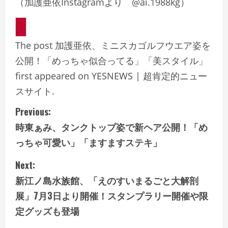
（加護亜依Instagramより @ai.1988kg）
The post 加護亜依、ミニスカゴルフウエア姿を
公開！「めっちゃ似合ってる」「美スタイル」
first appeared on YESNEWS | 超肯定的ニュー
スサイト.
C
Previous:
時東ぁみ、タンクトップ姿で新ヘア公開！「め
o
っちゃ可愛い」「ますますステキ」
n
Next:
t
新江ノ島水族館、「えのすいまるごと大解剖
i
展」7月3日より開催！スタンプラリー開催や限
定グッズも登場
n