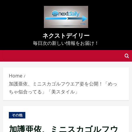
Skip
to
content
ネクストデイリー
毎日次の新しい情報をお届け！
Home
加護亜依、ミニスカゴルフウエア姿を公開！「めっ
ちゃ似合ってる」「美スタイル」
その他
加護亜依、ミニスカゴルフウ