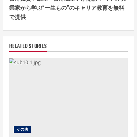
i
業家から学ぶ“一生もの”のキャリア教育を無料
n
で提供
u
e
RELATED STORIES
R
e
a
d
i
n
g
その他