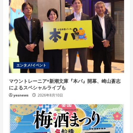
R
e
a
d
i
エンタメ/イベント
n
g
マウントレーニア×新潮文庫『本パ』開幕、崎山蒼志
によるスペシャルライブも
yesnews
2026年8月10日