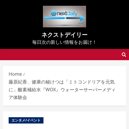
Skip
to
content
ネクストデイリー
毎日次の新しい情報をお届け！
Home
藤原紀香、健康の秘けつは「ミトコンドリアを元気
に」酸素補給水『WOX』ウォーターサーバーメディ
ア体験会
エンタメ/イベント