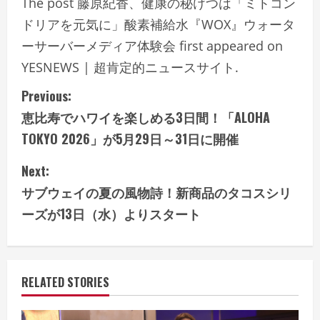
The post 藤原紀香、健康の秘けつは「ミトコン
ドリアを元気に」酸素補給水『WOX』ウォータ
ーサーバーメディア体験会 first appeared on
YESNEWS | 超肯定的ニュースサイト.
C
Previous:
恵比寿でハワイを楽しめる3日間！「ALOHA
o
TOKYO 2026」が5月29日～31日に開催
n
Next:
t
サブウェイの夏の風物詩！新商品のタコスシリ
i
ーズが13日（水）よりスタート
n
u
RELATED STORIES
e