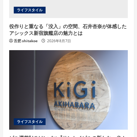
i
ライフスタイル
n
g
役作りと重なる「没入」の空間、石井杏奈が体感した
アシックス新宿旗艦店の魅力とは
舌肥 shitakoe
2026年8月7日
ライフスタイル