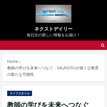
Skip
to
content
ネクストデイリー
毎日次の新しい情報をお届け！
Home
教師の学びを未来へつなぐ SALASUSUが描く公教育
の新たな可能性
ライフスタイル
教師の学びを未来へつなぐ