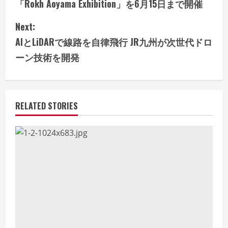
「Rokh Aoyama Exhibition」を6月15日まで開催
n
Next:
t
AIとLiDARで線路を自律飛行 JR九州が次世代ドロ
i
ーン技術を開発
n
u
RELATED STORIES
e
R
e
a
d