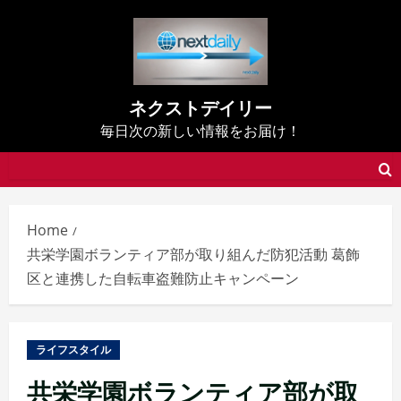
Skip
to
content
ネクストデイリー
毎日次の新しい情報をお届け！
Home
共栄学園ボランティア部が取り組んだ防犯活動 葛飾
区と連携した自転車盗難防止キャンペーン
ライフスタイル
共栄学園ボランティア部が取