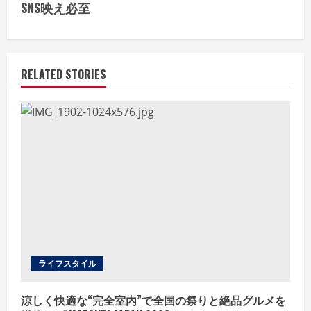
SNS映え必至
n
u
e
RELATED STORIES
R
e
a
d
i
n
ライフスタイル
g
涼しく快適な“完全室内”で全国の祭りと絶品グルメを