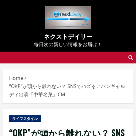
Skip
to
content
ネクストデイリー
毎日次の新しい情報をお届け！
Home
“OKP”が頭から離れない？ SNSでバズるアバンギャル
ディ出演『中華名菜』CM
ライフスタイル
“OKP”が頭から離れない？ SNS