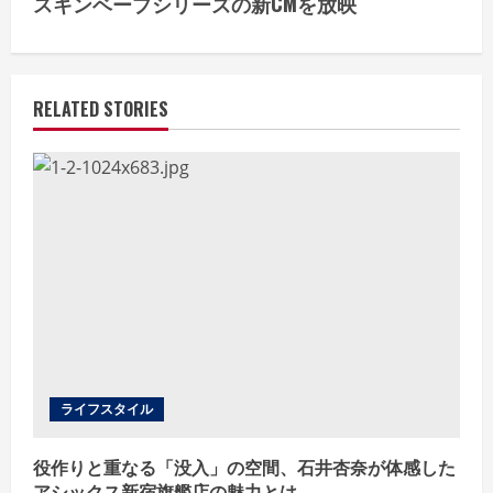
i
スキンベープシリーズの新CMを放映
n
u
RELATED STORIES
e
R
e
a
d
i
ライフスタイル
n
g
役作りと重なる「没入」の空間、石井杏奈が体感した
アシックス新宿旗艦店の魅力とは