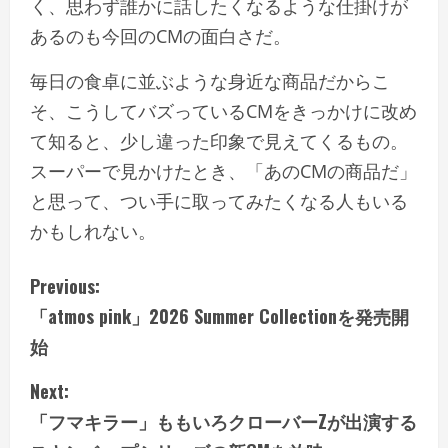
く、思わず誰かに話したくなるような仕掛けが
あるのも今回のCMの面白さだ。
毎日の食卓に並ぶような身近な商品だからこ
そ、こうしてバズっているCMをきっかけに改め
て知ると、少し違った印象で見えてくるもの。
スーパーで見かけたとき、「あのCMの商品だ」
と思って、つい手に取ってみたくなる人もいる
かもしれない。
C
Previous:
「atmos pink」2026 Summer Collectionを発売開
o
始
n
Next:
t
「フマキラー」ももいろクローバーZが出演する