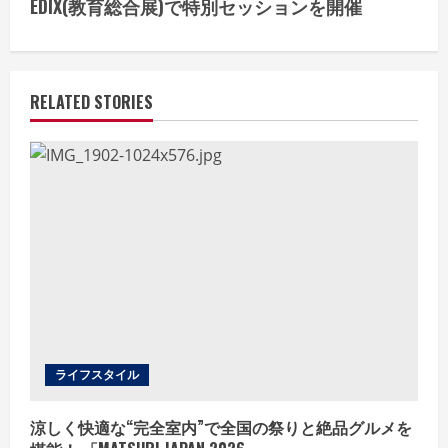
i
EDIX(教育総合展)で特別セッションを開催
n
u
RELATED STORIES
e
R
e
a
d
i
ライフスタイル
n
g
涼しく快適な“完全室内”で全国の祭りと絶品グルメを