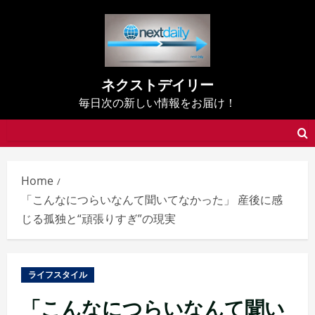
Skip
to
content
ネクストデイリー
毎日次の新しい情報をお届け！
Home
「こんなにつらいなんて聞いてなかった」 産後に感
じる孤独と“頑張りすぎ”の現実
ライフスタイル
「こんなにつらいなんて聞い