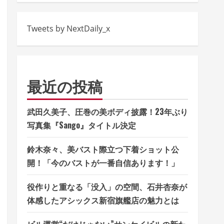
Tweets by NextDaily_x
最近の投稿
武田久美子、圧巻の美ボディ披露！23年ぶり
写真集『Sango』タイトル決定
鈴木奈々、美バスト際立つ下着ショット公
開！「今のバストが一番自信あります！」
役作りと重なる「没入」の空間、石井杏奈が
体感したアシックス新宿旗艦店の魅力とは
ビル運営“だけじゃない”サンケイビルの新た