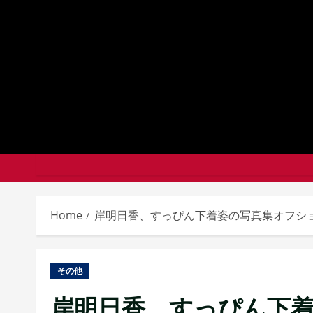
Skip
to
content
Home
岸明日香、すっぴん下着姿の写真集オフシ
その他
岸明日香、すっぴん下