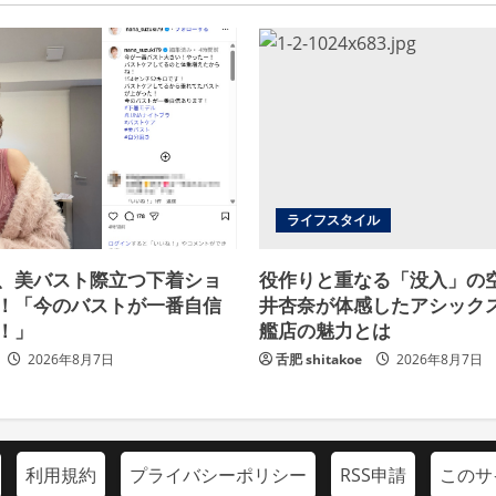
ライフスタイル
、美バスト際立つ下着ショ
役作りと重なる「没入」の
！「今のバストが一番自信
井杏奈が体感したアシック
！」
艦店の魅力とは
2026年8月7日
舌肥 shitakoe
2026年8月7日
利用規約
プライバシーポリシー
RSS申請
このサ