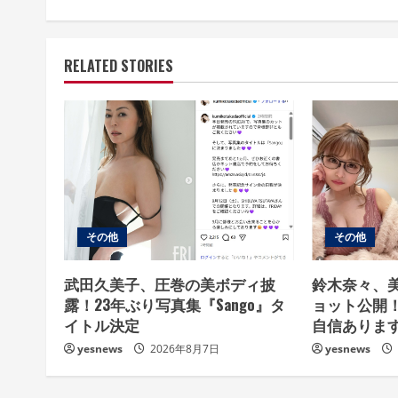
n
t
RELATED STORIES
i
n
u
e
R
その他
その他
e
武田久美子、圧巻の美ボディ披
鈴木奈々、
a
露！23年ぶり写真集『Sango』タ
ョット公開
イトル決定
自信ありま
d
yesnews
2026年8月7日
yesnews
i