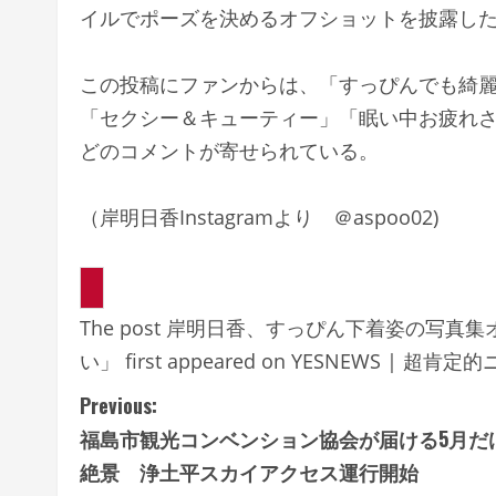
イルでポーズを決めるオフショットを披露し
この投稿にファンからは、
「すっぴんでも綺
「セクシー＆キューティー」「眠い中お疲れ
どのコメントが寄せられている。
（岸明日香Instagramより ＠aspoo02)
The post 岸明日香、すっぴん下着姿の写
い」 first appeared on YESNEWS | 超
C
Previous:
福島市観光コンベンション協会が届ける5月だ
o
絶景 浄土平スカイアクセス運行開始