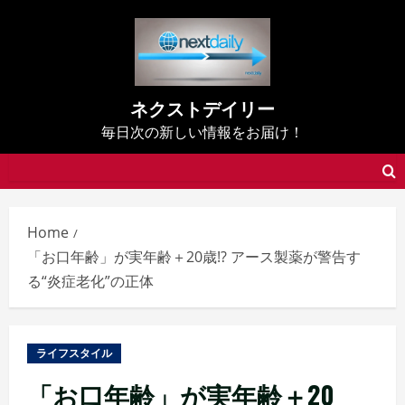
Skip
to
content
ネクストデイリー
毎日次の新しい情報をお届け！
Home
「お口年齢」が実年齢＋20歳!? アース製薬が警告す
る“炎症老化”の正体
ライフスタイル
「お口年齢」が実年齢＋20