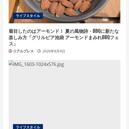
n
g
ライフスタイル
着目したのはアーモンド！ 夏の風物詩・BBQに新たな
楽しみ方「グリルピア池袋 アーモンドまみれBBQフェ
ス」
リアルプレス
2026年8月9日
ライフスタイル