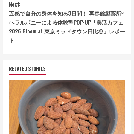
Next:
t
五感で自分の身体を知る3日間！ 再春館製薬所×
i
ヘラルボニーによる体験型POP-UP「美活カフェ
2026 Bloom at 東京ミッドタウン日比谷」レポー
n
ト
u
e
RELATED STORIES
R
e
a
d
i