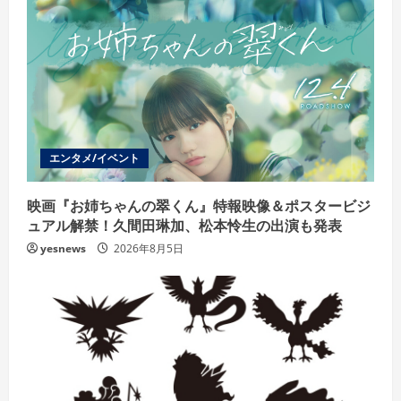
エンタメ/イベント
映画『お姉ちゃんの翠くん』特報映像＆ポスタービジ
ュアル解禁！久間田琳加、松本怜生の出演も発表
yesnews
2026年8月5日