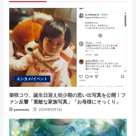
R
e
a
d
i
n
g
エンタメ/イベント
柴咲コウ、誕生日迎え幼少期の思い出写真を公開！フ
ァン反響「素敵な家族写真」「お母様にそっくり」
yesnews
2026年8月5日