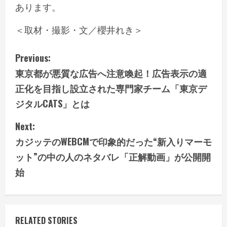
あります。
＜取材・撮影・文／櫻井れき＞
C
Previous:
東京都が悪質な広告へ注意喚起！広告表示の適
o
正化を目指し設立された専門家チーム「東京デ
n
ジタルCATS」とは
t
Next:
i
カジッテのWEBCMで印象的だった“新入りマーモ
ット”の中の人のネタバレ「正解動画」が公開開
n
始
u
e
RELATED STORIES