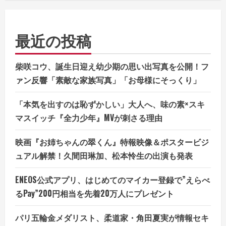
最近の投稿
柴咲コウ、誕生日迎え幼少期の思い出写真を公開！フ
ァン反響「素敵な家族写真」「お母様にそっくり」
「本気を出すのは恥ずかしい」大人へ、味の素×スキ
マスイッチ『全力少年』MVが刺さる理由
映画『お姉ちゃんの翠くん』特報映像＆ポスタービジ
ュアル解禁！久間田琳加、松本怜生の出演も発表
ENEOS公式アプリ、はじめてのマイカー登録で”えらべ
るPay”200円相当を先着20万人にプレゼント
パリ五輪金メダリスト、柔道家・角田夏実が情報セキ