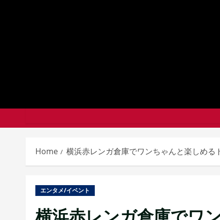
Skip
to
content
Home
横浜赤レンガ倉庫でワンちゃんと楽しめるド
エンタメ/イベント
横浜赤レンガ倉庫でワ