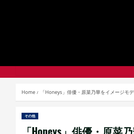
Skip
to
content
Home
「Honeys」俳優・原菜乃華をイメージモデル
その他
「Honeys」俳優・原