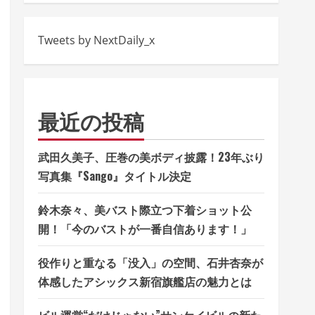
Tweets by NextDaily_x
最近の投稿
武田久美子、圧巻の美ボディ披露！23年ぶり
写真集『Sango』タイトル決定
鈴木奈々、美バスト際立つ下着ショット公
開！「今のバストが一番自信あります！」
役作りと重なる「没入」の空間、石井杏奈が
体感したアシックス新宿旗艦店の魅力とは
ビル運営“だけじゃない”サンケイビルの新た