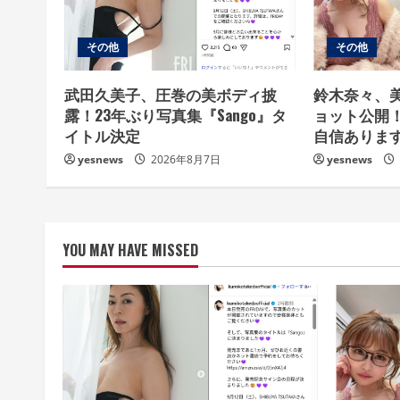
R
e
その他
その他
a
武田久美子、圧巻の美ボディ披
鈴木奈々、
露！23年ぶり写真集『Sango』タ
ョット公開
d
イトル決定
自信ありま
i
yesnews
2026年8月7日
yesnews
n
g
YOU MAY HAVE MISSED