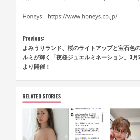
Honeys：https://www.honeys.co.jp/
C
Previous:
よみうりランド、桜のライトアップと宝石色
o
ルミが輝く「夜桜ジュエルミネーション」3月2
n
より開催！
t
i
RELATED STORIES
n
u
e