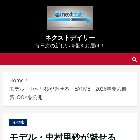
Skip
to
content
ネクストデイリー
毎日次の新しい情報をお届け！
Home
モデル・中村里砂が魅せる「EATME」2026年夏の最
新LOOKを公開
その他
モデル・中村里砂が魅せる