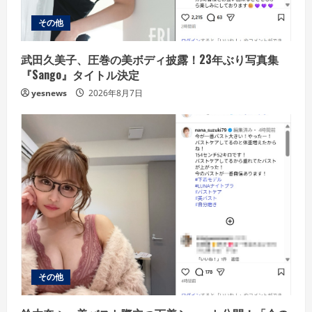
i
その他
n
g
武田久美子、圧巻の美ボディ披露！23年ぶり写真集
『Sango』タイトル決定
yesnews
2026年8月7日
その他