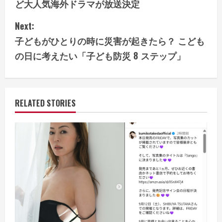
ど大人気海外ドラマが放送決定
n
Next:
t
子どもがひとりの時に災害が起きたら？ こども
i
の日に考えたい「子ども防災 8 ステップ」
n
u
RELATED STORIES
e
R
e
a
d