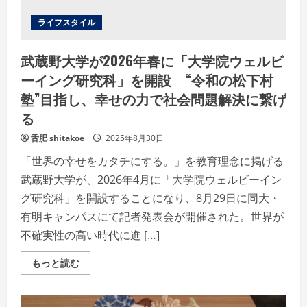
は
「鴨
肉
ライフスタイル
鍋」
新
食
武蔵野大学が2026年春に「大学院ウェルビ
感
の
ーイング研究科」を開設 “令和の松下村
「鴨
す
塾”目指し、幸せの力で社会問題解決に繋げ
き」
を
る
ぜ
ひ
店
舌肥 shitakoe
2025年8月30日
舗
で
「世界の幸せをカタチにする。」を教育理念に掲げる
武蔵野大学が、2026年4月に「大学院ウェルビーイン
グ研究科」を開設することになり、8月29日に同大・
有明キャンパスにて記者発表会が開催された。世界が
不確実性の高い時代に進 […]
Read
もっと読む
more
about
武
蔵