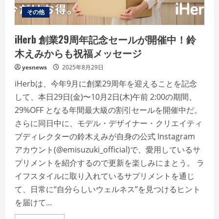
い
ろ
その他
生
活」
は
iHerb 創業29周年記念セールが開催中！鈴
じ
め
木えみからも祝福メッセージ
ま
し
た
yesnews
2025年8月29日
iHerbは、今年9月に創業29周年を迎えることを記念
して、本日29日(金)〜10月2日(木)午前 2:00の期間、
29%OFF となる年間最大級の割引セールを開催中だ。
さらに同日中に、モデル・デザイナー・クリエイティ
ブディレクターの鈴木えみが自身の公式 Instagram
アカウント(@emisuzuki_official)で、愛用しているサ
プリメントを紹介するので更新を楽しみにまとう。 ラ
イフスタイルに取り入れているサプリメントを通じ
て、日常に“自分らしいウェルネス”を見つけるヒント
を届けて...