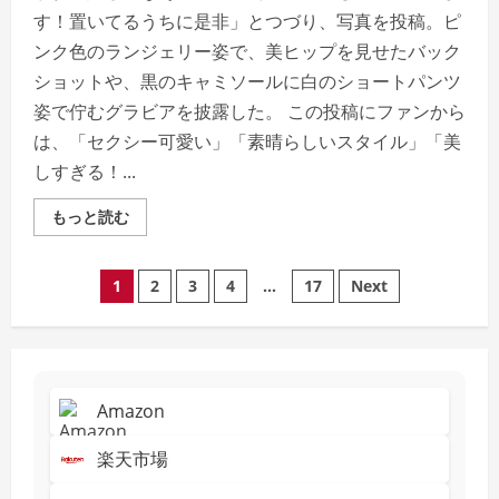
ト
パ
す！置いてるうちに是非」とつづり、写真を投稿。ピ
レ
ー
ンク色のランジェリー姿で、美ヒップを見せたバック
ド
ショットや、黒のキャミソールに白のショートパンツ
や
湖
姿で佇むグラビアを披露した。 この投稿にファンから
上
花
は、「セクシー可愛い」「素晴らしいスタイル」「美
火
も
しすぎる！...
実
施
Read
もっと読む
more
about
中
投
田
1
2
3
4
…
17
Next
花
奈、
稿
美
ヒ
ッ
の
プ
際
立
Amazon
ペ
つ
グ
ラ
楽天市場
ー
ビ
ア
シ