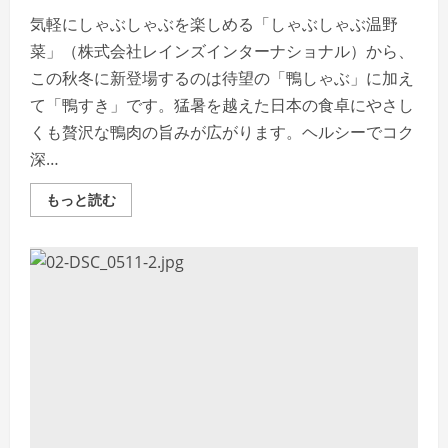
気軽にしゃぶしゃぶを楽しめる「しゃぶしゃぶ温野
菜」（株式会社レインズインターナショナル）から、
この秋冬に新登場するのは待望の「鴨しゃぶ」に加え
て「鴨すき」です。猛暑を越えた日本の食卓にやさし
くも贅沢な鴨肉の旨みが広がります。ヘルシーでコク
深…
Read
もっと読む
more
about
し
ゃ
ぶ
し
ゃ
ぶ
温
野
菜、
こ
の
秋
の
主
役