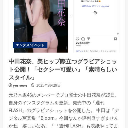
ー
パ
ー
ク、
冬
の
新
イ
ベ
ン
ト
「ム
エンタメ/イベント
ー
ミ
ン
中田花奈、美ヒップ際立つグラビアショッ
谷
の
ト公開！「セクシー可愛い」「素晴らしい
ク
リ
スタイル」
ス
マ
ス」
yesnews
2025年8月29日
11
月
元乃木坂46のメンバーでプロ雀士の中田花奈が29日、
1
日
自身のインスタグラムを更新。発売中の「週刊
よ
り
FLASH」のグラビアショットを公開した。 中田は「デ
開
催！
ジタル写真集『Bloom』今回なんか評判良すぎません
ナ
イ
かね 嬉しいなあ」「『週刊FLASH』も表紙やってま