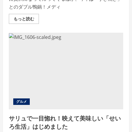
し、
幸
とのダブル鴨鍋！メディ
せ
の
力
Read
もっと読む
で
more
社
about
会
鴨
問
す
題
き
解
＆
決
鴨
に
し
繋
ゃ
げ
ぶ
る
の
ダ
ブ
ル
鴨
鍋！
し
ゃ
ぶ
し
グルメ
ゃ
ぶ
温
サリュで一目惚れ！映えて美味しい「せい
野
菜
ろ生活」はじめました
で
期