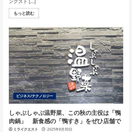
ングスト […]
ラ
ー
季
Read
もっと読む
節
more
商
about
品
「ROPE’
が
×
「鴨
Brigitte
す
Bardot」
き」
コ
付
ラ
き
ボ
で
レ
パ
ー
ワ
シ
ー
ョ
ア
ン
ッ
ア
プ
イ
テ
ム
を
発
ビジネス/テクノロジー
売
しゃぶしゃぶ温野菜、この秋の主役は「鴨
肉鍋」 新食感の「鴨すき」をぜひ店舗で
ミライクエスト
2025年8月30日