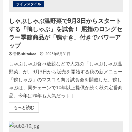
ロ
ライフスタイル
ジ
ェ
ク
しゃぶしゃぶ温野菜で9月3日からスタート
ト』
発
する「鴨しゃぶ」を試食！ 屈指のロングセ
表
会
ラー季節商品が「鴨すき」付きでパワーア
に
柏
ップ
木・
柿
谷・
舌肥 shitakoe
2025年8月31日
宮
間
しゃぶしゃぶ食べ放題などで人気の「しゃぶしゃぶ温
が
登
野菜」が、9月3日から販売を開始する秋の新メニュー
場
「鴨しゃぶ」のマスコミ向け試食会を開催した。鴨し
ゃぶは、同チェーンで10年以上提供が続く秋の定番商
品。今年は昨年も人気だっ […]
Read
もっと読む
more
about
し
ゃ
ぶ
し