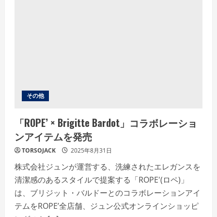
ゃ
ぶ
温
野
菜
で
9
月
3
日
か
ら
ス
タ
その他
ー
ト
す
「ROPE’ × Brigitte Bardot」コラボレーショ
る
「鴨
ンアイテムを発売
し
ゃ
ぶ」
TORSOJACK
2025年8月31日
を
試
株式会社ジュンが運営する、洗練されたエレガンスを
食！
屈
清潔感のあるスタイルで提案する「ROPE'(ロペ)」
指
の
は、ブリジット・バルドーとのコラボレーションアイ
ロ
ン
テムをROPE’全店舗、ジュン公式オンラインショッピ
グ
セ