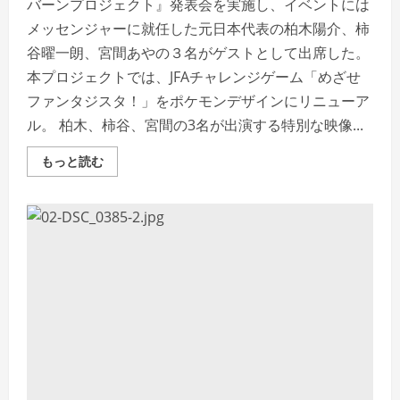
バーンプロジェクト』発表会を実施し、イベントには
メッセンジャーに就任した元日本代表の柏木陽介、柿
谷曜一朗、宮間あやの３名がゲストとして出席した。
本プロジェクトでは、JFAチャレンジゲーム「めざせ
ファンタジスタ！」をポケモンデザインにリニューア
ル。 柏木、柿谷、宮間の3名が出演する特別な映像...
Read
もっと読む
more
about
JFA×
ポ
ケ
モ
ン
が
タ
ッ
グ！
『JFA
エ
ー
ス
バ
ー
ン
プ