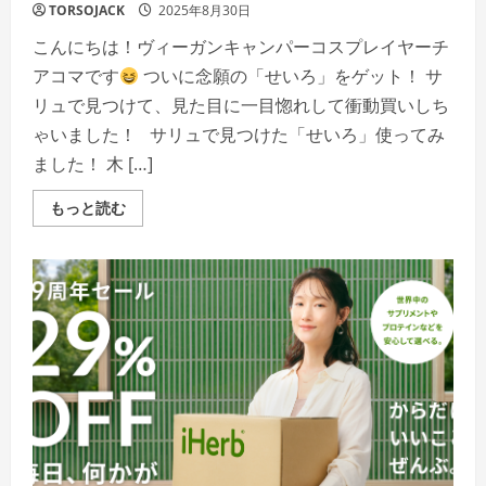
間
TORSOJACK
2025年8月30日
限
定
こんにちは！ヴィーガンキャンパーコスプレイヤーチ
の
秋
アコマです
ついに念願の「せいろ」をゲット！ サ
冬
フ
リュで見つけて、見た目に一目惚れして衝動買いしち
ェ
ア
ゃいました！ サリュで見つけた「せいろ」使ってみ
開
催
ました！ 木 […]
Read
もっと読む
more
about
サ
リ
ュ
で
一
目
惚
れ！
映
え
て
美
味
し
い
「せ