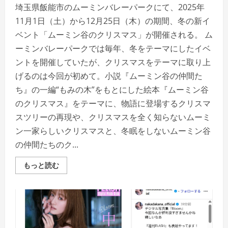
埼玉県飯能市のムーミンバレーパークにて、2025年
11月1日（土）から12月25日（木）の期間、冬の新イ
ベント「ムーミン谷のクリスマス」が開催される。 ム
ーミンバレーパークでは毎年、冬をテーマにしたイベ
ントを開催していたが、クリスマスをテーマに取り上
げるのは今回が初めて。小説『ムーミン谷の仲間た
ち』の一編“もみの木”をもとにした絵本『ムーミン谷
のクリスマス』をテーマに、物語に登場するクリスマ
スツリーの再現や、クリスマスを全く知らないムーミ
ン一家らしいクリスマスと、冬眠をしないムーミン谷
の仲間たちのク...
Read
もっと読む
more
about
ム
ー
ミ
ン
バ
レ