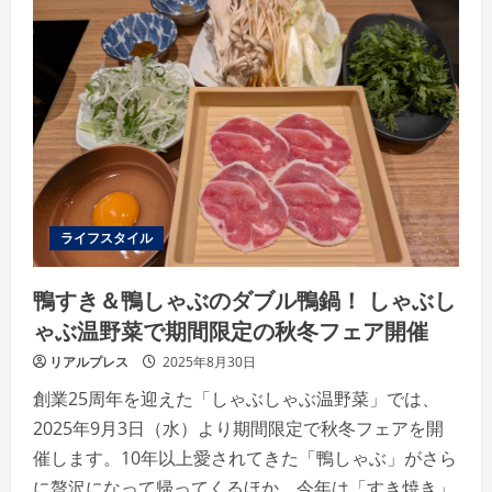
野
大
学
が
2026
年
春
に
「大
学
院
ウ
ェ
ル
ビ
ー
ライフスタイル
イ
ン
グ
鴨すき＆鴨しゃぶのダブル鴨鍋！ しゃぶし
研
究
ゃぶ温野菜で期間限定の秋冬フェア開催
科」
を
開
リアルプレス
2025年8月30日
設 “令
和
創業25周年を迎えた「しゃぶしゃぶ温野菜」では、
の
松
2025年9月3日（水）より期間限定で秋冬フェアを開
下
村
催します。10年以上愛されてきた「鴨しゃぶ」がさら
塾”目
指
に贅沢になって帰ってくるほか、今年は「すき焼き」