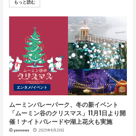
Read
もっと読む
more
about
iHerb
創
業
29
周
年
記
念
セ
ー
ル
が
開
催
中！
鈴
木
え
エンタメ/イベント
み
か
ら
ムーミンバレーパーク、冬の新イベント
も
祝
「ムーミン谷のクリスマス」11月1日より開
福
メ
催！ナイトパレードや湖上花火も実施
ッ
セ
ー
yesnews
2025年8月29日
ジ