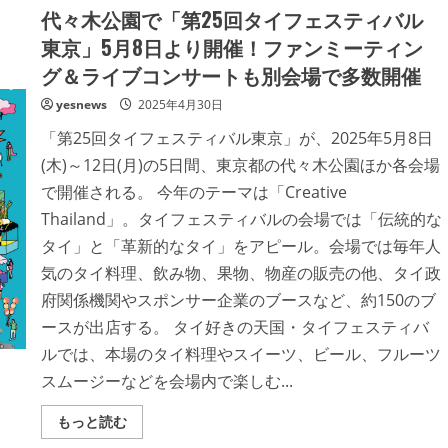
バ
る
代々木公園で「第25回タイフェスティバル
ブ
POP
ル
UP
東京」5月8日より開催！ファンミーティン
水
STORE
で
を
グ＆ライブコンサートも別会場で多数開催
減
開
塩
催！
＆
yesnews
2025年4月30日
時
短
「第25回タイフェスティバル東京」が、2025年5月8日
に！
キ
(木)～12日(月)の5日間、東京都の代々木公園ほか各会場
ッ
チ
で開催される。 今年のテーマは「Creative
ン
専
Thailand」。タイフェスティバルの会場では「伝統的な
用
の
タイ」と「革新的なタイ」をアピール。会場では毎年人
ナ
ノ
気のタイ料理、飲み物、果物、物産の販売の他、タイ政
バ
ブ
府関係機関やスポンサー企業のブースなど、約150のブ
ル
シ
ースが出店する。 タイ好きの天国・タイフェスティバ
リ
ー
ルでは、本場のタイ料理やスイーツ、ビール、フルーツ
ズ
スムージーなどを会場内で楽しむ...
で
作
っ
Read
もっと読む
た
more
料