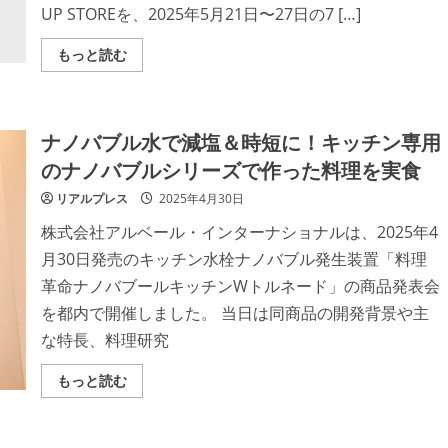
る
UP STOREを、2025年5月21日〜27日の7 […]
シ
ン
ポ
Read
もっと読む
ジ
more
ウ
about
ム
「Louere」
「世
LOWYA
界
と
く
ナノバブル水で減塩＆時短に！キッチン専用
コ
る
ラ
み
のナノバブルシリーズで作った料理を実食
ボ
サ
し
ミ
フ
リアルプレス
2025年4月30日
ッ
ァ
ト
ッ
株式会社アルベール・インターナショナルは、2025年4
2025」
シ
都
ョ
月30日発売のキッチン水栓ナノバブル発生装置「料理
内
ン
で
と
革命ナノバブールキッチンWトルネード」の商品発表会
初
イ
開
ン
を都内で開催しました。 当日は同商品の開発背景や主
催！
テ
リ
な特長、料理研究
ア
が
調
Read
もっと読む
和
more
し
about
た
ナ
映
ノ
え