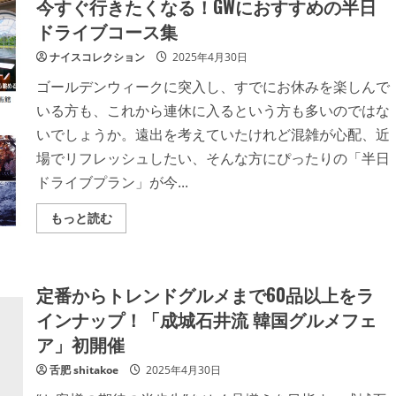
今すぐ行きたくなる！GWにおすすめの半日
あ
種
き、
が
ドライブコース集
水
今
着
年
姿
も
ナイスコレクション
2025年4月30日
の
発
美
売
ゴールデンウィークに突入し、すでにお休みを楽しんで
ボ
開
デ
始！
いる方も、これから連休に入るという方も多いのではな
ィ
シ
いでしょうか。遠出を考えていたけれど混雑が心配、近
ョ
ッ
場でリフレッシュしたい、そんな方にぴったりの「半日
ト
公
ドライブプラン」が今...
開！
「相
変
Read
もっと読む
わ
more
ら
about
ず
今
美
す
し
ぐ
い」
定番からトレンドグルメまで60品以上をラ
行
「抜
き
群
インナップ！「成城石井流 韓国グルメフェ
た
に
く
素
ア」初開催
な
敵
る！
な
GW
舌肥 shitakoe
2025年4月30日
ス
に
タ
お