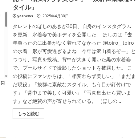
ー
ー
テ
タイル」
ト」
ィ
ゴ
ン
デ
yesnews
2025年4月30日
グ
ィ
＆
バ
タレントのほしのあきが30日、自身のインスタグラム
ラ
が
イ
監
を更新。水着姿で美ボディを公開した。 ほしのは「去
ブ
修
コ
す
年買ったのに出番がなく着れてなかった @toiro__toiro
ン
る
サ
濃
の水着 形が可愛過ぎるよね 今年は沢山着るぞー」と
ー
厚
ト
な
つづり、写真を投稿。背中が大きく開いた黒の水着姿
も
チ
別
ョ
で、プールサイドで撮影したショットを披露した。 こ
会
コ
場
レ
の投稿にファンからは、「相変わらず美しい」「まだま
で
ー
多
ト
だ現役」「抜群に素敵なスタイル、もう目が釘付けで
数
を
開
味
す」「背中まで美しく可愛い」「写真集出たら買いま
催
わ
す」など絶賛の声が寄せられている。 （ほしの...
え
る
新
Read
もっと読む
作
more
フ
about
ラ
ほ
ッ
し
ペ
の
2