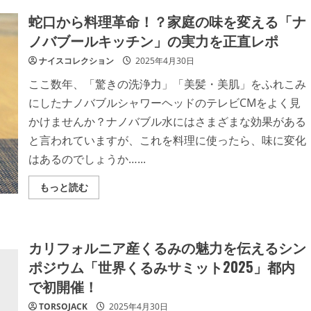
蛇口から料理革命！？家庭の味を変える「ナ
ノバブールキッチン」の実力を正直レポ
ナイスコレクション
2025年4月30日
ここ数年、「驚きの洗浄力」「美髪・美肌」をふれこみ
にしたナノバブルシャワーヘッドのテレビCMをよく見
かけませんか？ナノバブル水にはさまざまな効果がある
と言われていますが、これを料理に使ったら、味に変化
はあるのでしょうか…...
Read
もっと読む
more
about
蛇
口
か
カリフォルニア産くるみの魅力を伝えるシン
ら
料
ポジウム「世界くるみサミット2025」都内
理
革
で初開催！
命！？
家
庭
TORSOJACK
2025年4月30日