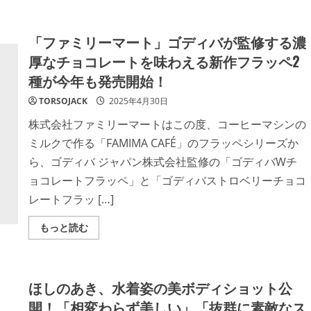
about
理
代々
を
木
実
公
食
「ファミリーマート」ゴディバが監修する濃
園
で
厚なチョコレートを味わえる新作フラッペ2
「第
25
種が今年も発売開始！
回
タ
イ
TORSOJACK
2025年4月30日
フ
ェ
株式会社ファミリーマートはこの度、コーヒーマシンの
ス
テ
ミルクで作る「FAMIMA CAFÉ」のフラッペシリーズか
ィ
バ
ら、ゴディバ ジャパン株式会社監修の「ゴディバWチ
ル
東
ョコレートフラッペ」と「ゴディバストロベリーチョコ
京」
5
レートフラッ […]
月
8
日
Read
もっと読む
よ
more
り
about
開
「フ
催！
ァ
フ
ミ
ァ
ほしのあき、水着姿の美ボディショット公
リ
ン
ー
ミ
開！「相変わらず美しい」「抜群に素敵なス
マ