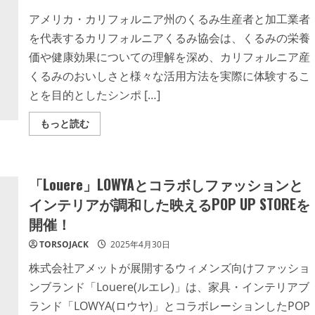
の
味
アメリカ・カリフォルニア州のくるみ生産者と加工業者
を
変
を代表するカリフォルニアくるみ協会は、くるみの栄養
え
る
価や健康効果についての理解を深め、カリフォルニア産
「ナ
ノ
くるみのおいしさと様々な活用方法を実際に体験するこ
バ
ブ
とを目的としたシンポ […]
ー
ル
キ
Read
もっと読む
ッ
more
チ
about
ン」
カ
の
リ
実
フ
力
「Louere」LOWYAとコラボしファッションと
ォ
を
ル
正
インテリアが調和した映えるPOP UP STOREを
ニ
直
ア
レ
開催！
産
ポ
く
る
TORSOJACK
2025年4月30日
み
の
株式会社アメットが展開するウィメンズ向けファッショ
魅
力
ンブランド「Louere(ルエレ)」は、家具・インテリアブ
を
伝
ランド「LOWYA(ロウヤ)」とコラボレーションしたPOP
え