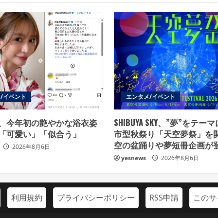
/イベント
エンタメ/イベント
、今年初の艶やかな浴衣姿
SHIBUYA SKY、”夢”をテ
「可愛い」「似合う」
市型秋祭り「天空夢祭」を
空の盆踊りや夢短冊企画が
2026年8月6日
yesnews
2026年8月6日
利用規約
プライバシーポリシー
RSS申請
このサ