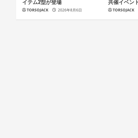
イテム2型が登場
共催イベン
i
TORSOJACK
2026年8月6日
TORSOJACK
n
g