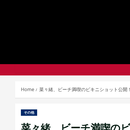
Skip
to
content
Home
菜々緒、ビーチ満喫のビキニショット公開
その他
菜々緒、ビーチ満喫の