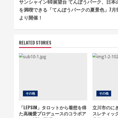
サンシャイン60展望台 てんぼうパーク、日本
o
を満喫できる「てんぼうパークの夏景色」7月
n
より開催！
t
i
RELATED STORIES
n
u
e
R
e
その他
その他
a
「LEPSIM」タロットから着想を得
立川市のに
た高橋愛プロデュースのコラボア
スレティック
d