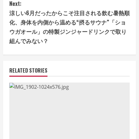
Next:
t
涼しい6月だったからこそ注目される飲む暑熱順
i
化、身体を内側から温める“摂るサウナ”「ショ
ウガオール」の特製ジンジャードリンクで取り
n
組んでみない？
u
e
RELATED STORIES
R
e
a
d
i