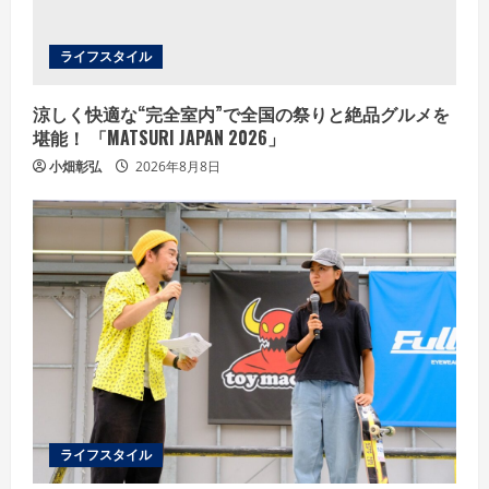
n
g
ライフスタイル
涼しく快適な“完全室内”で全国の祭りと絶品グルメを
堪能！ 「MATSURI JAPAN 2026」
小畑彰弘
2026年8月8日
ライフスタイル