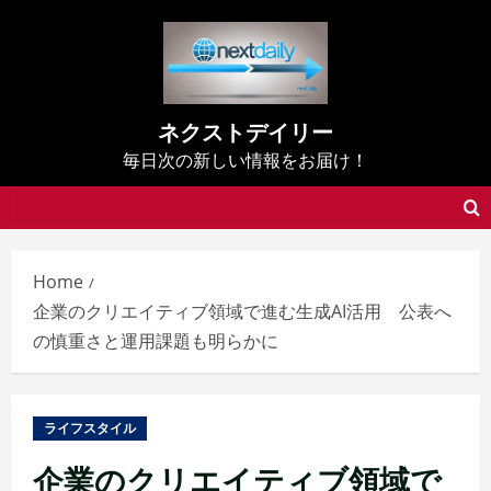
Skip
to
content
ネクストデイリー
毎日次の新しい情報をお届け！
Home
企業のクリエイティブ領域で進む生成AI活用 公表へ
の慎重さと運用課題も明らかに
ライフスタイル
企業のクリエイティブ領域で