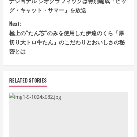
ナショナル ジオグラフィックは特別編成「ビッ
n
グ・キャット・サマー」を放送
t
Next:
i
極上の”たん芯”のみを使用した伊達のくら「厚
切り大トロ牛たん」のこだわりとおいしさの秘
n
密とは
u
e
RELATED STORIES
R
e
a
d