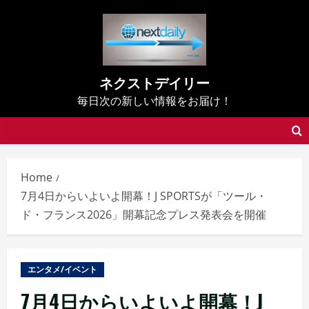
Skip
to
content
ネクストデイリー
毎日次の新しい情報をお届け！
Home
7月4日からいよいよ開幕！J SPORTSが「ツール・
ド・フランス2026」開幕記念プレス発表会を開催
エンタメ/イベント
7月4日からいよいよ開幕！J