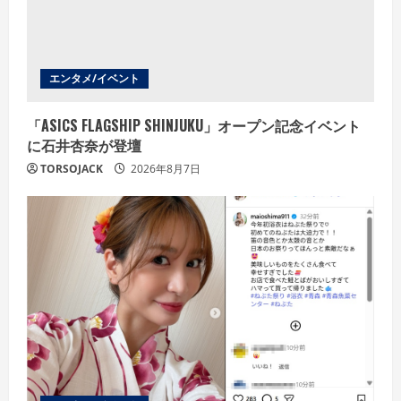
i
n
g
エンタメ/イベント
「ASICS FLAGSHIP SHINJUKU」オープン記念イベント
に石井杏奈が登壇
TORSOJACK
2026年8月7日