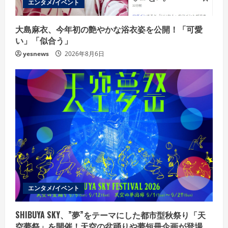
エンタメ/イベント
大島麻衣、今年初の艶やかな浴衣姿を公開！「可愛
い」「似合う」
yesnews
2026年8月6日
エンタメ/イベント
SHIBUYA SKY、”夢”をテーマにした都市型秋祭り「天
空夢祭」を開催！天空の盆踊りや夢短冊企画が登場