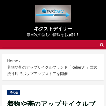
Skip
to
content
ネクストデイリー
毎日次の新しい情報をお届け！
Home
着物や帯のアップサイクルブランド「Relier81」西武
渋谷店でポップアップストアを開催
その他
着物や帯のアップサイクルブ