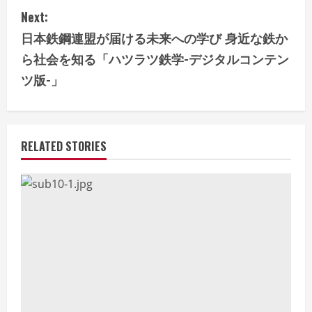
t
Next:
i
日本鉄鋼連盟が届ける未来への学び 身近な鉄か
ら社会を知る「ハツラツ鉄学-デジタルコンテン
n
ツ版-」
u
e
RELATED STORIES
R
e
a
d
i
n