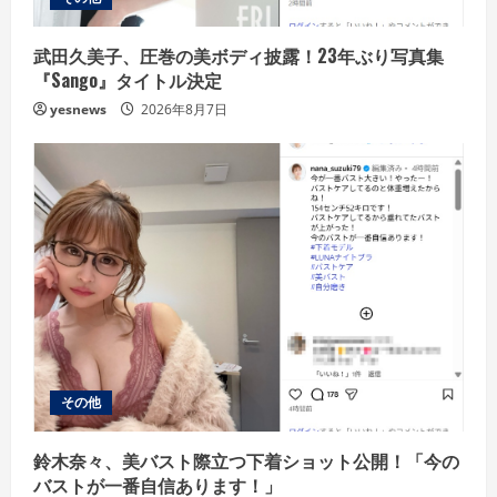
g
武田久美子、圧巻の美ボディ披露！23年ぶり写真集
『Sango』タイトル決定
yesnews
2026年8月7日
その他
鈴木奈々、美バスト際立つ下着ショット公開！「今の
バストが一番自信あります！」