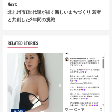
t
Next:
i
北九州市Z世代課が描く新しいまちづくり 若者
と共創した2年間の挑戦
n
u
e
RELATED STORIES
R
e
a
d
i
n
その他