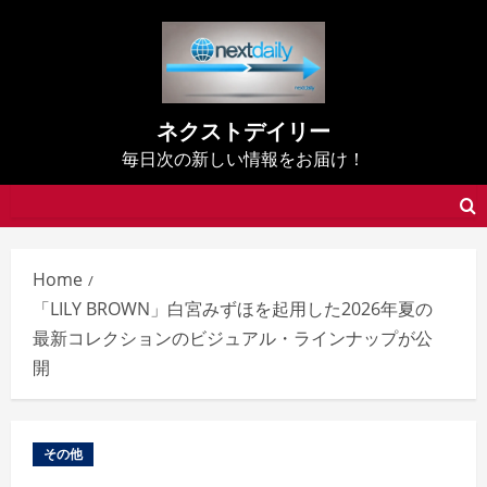
Skip
to
content
ネクストデイリー
毎日次の新しい情報をお届け！
Home
「LILY BROWN」白宮みずほを起用した2026年夏の
最新コレクションのビジュアル・ラインナップが公
開
その他