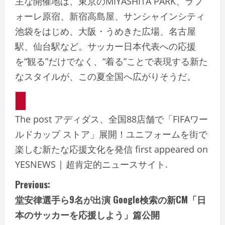
主な開催地は、東京のMIYASHITA PARK、ラフ
ォーレ原宿、新宿高島屋、サンシャインシティ
池袋をはじめ、大阪・うめきた広場、名古屋
駅、仙台駅など。サッカー日本代表への応援
を“観る”だけでなく、“着る”ことで表現する新た
なスタイルが、この夏全国へ広がりそうだ。
The post アディダス、全国88店舗で「FIFAワー
ルドカップ ストア」展開！ユニフォームを街で
楽しむ新たな応援文化を発信 first appeared on
YESNEWS | 超肯定的ニュースサイト.
C
Previous:
堂安律選手ら9名が出演 Google検索の新CM「日
o
本のサッカーを応援しよう」篇公開