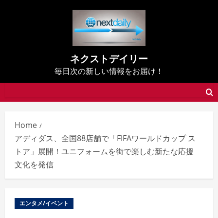
Skip
to
content
ネクストデイリー
毎日次の新しい情報をお届け！
Home
アディダス、全国88店舗で「FIFAワールドカップ ス
トア」展開！ユニフォームを街で楽しむ新たな応援
文化を発信
エンタメ/イベント