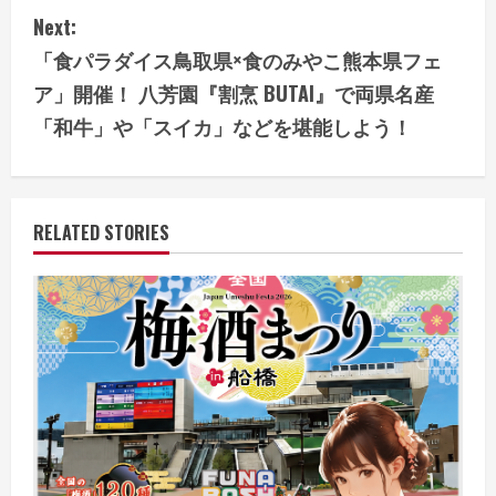
n
Next:
t
「⾷パラダイス⿃取県×⾷のみやこ熊本県フェ
i
ア」開催！ 八芳園『割烹 BUTAI』で両県名産
「和⽜」や「スイカ」などを堪能しよう！
n
u
e
RELATED STORIES
R
e
a
d
i