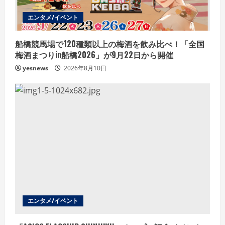
n
エンタメ/イベント
g
船橋競馬場で120種類以上の梅酒を飲み比べ！「全国
梅酒まつりin船橋2026」が9月22日から開催
yesnews
2026年8月10日
エンタメ/イベント