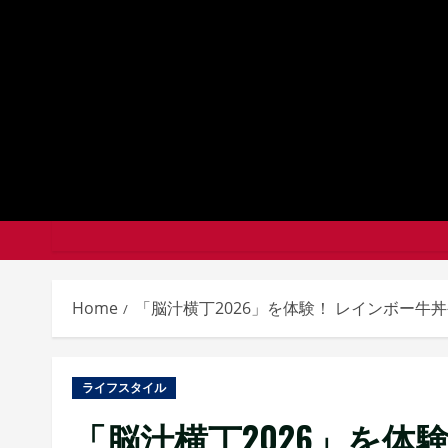
Skip
to
content
Home
「脳汁横丁2026」を体験！ レインボー
ライフスタイル
「脳汁横丁2026」を体