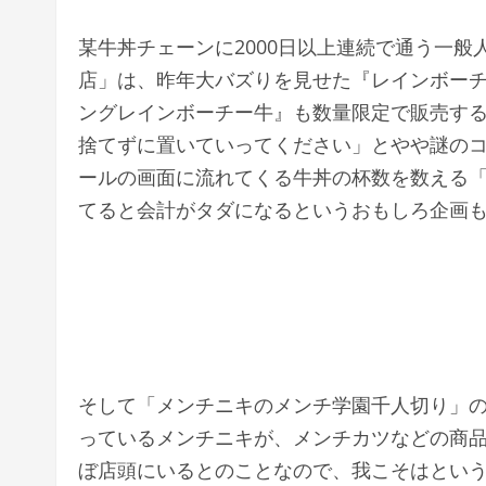
某牛丼チェーンに2000日以上連続で通う一般
店」は、昨年大バズりを見せた『レインボー
ングレインボーチー牛』も数量限定で販売す
捨てずに置いていってください」とやや謎の
ールの画面に流れてくる牛丼の杯数を数える
てると会計がタダになるというおもしろ企画
そして「メンチニキのメンチ学園千人切り」
っているメンチニキが、メンチカツなどの商
ぼ店頭にいるとのことなので、我こそはとい