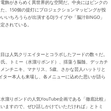
、電飾がきらめく異世界的な空間だ。中央にはピンクの
た、150個の提灯にプロジェクションマッピングが投
やついいちろうらが出演するDJライブや「脳汁BINGO」
予定されている。
注目は人気クリエイターとコラボしたフードの数々だ。
ロ氏、トミー（水溜りボンド）、揺蕩う脳髄、デッカチ
メンチニキ、マナリス、5歳、さかな芸人ハットリと
イター本人も来場し、各メニューに込めた思いが語ら
溜りボンドの人気YouTube企画である「徹底比較」
思いますので、ぜひ話しかけていただければ」とトミ