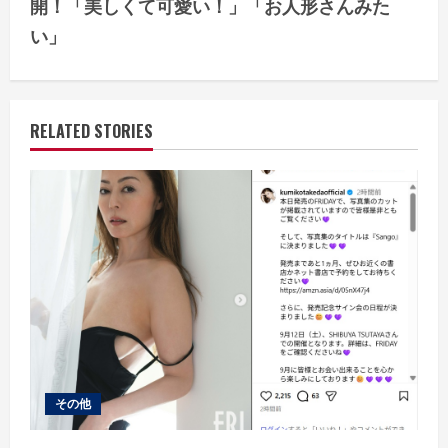
開！「美しくて可愛い！」「お人形さんみた
n
い」
u
e
RELATED STORIES
R
e
a
d
i
n
g
その他