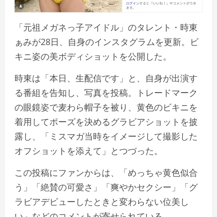
「元祖メガネっ子アイドル」のタレント・時東
ぁみが28日、自身のインスタグラムを更新。ビ
キニ姿の美ボディショットを公開した。
時東は
「本日、生配信です」
と、自身が出演す
る番組を告知し、写真を投稿。トレードマーク
の眼鏡姿で麦わら帽子を被り、黄色のビキニを
着用してポーズを決めるグラビアショットを披
露し、
「ミスマガ当時をイメージして撮影した
オフショットを添えて」
とつづった。
この投稿にファンからは、
「めっちゃ黄色似合
う」「絶賛の可愛さ」「爽やかセクシー」「グ
ラビアデビューしたときと変わらない位美し
い」
などのコメントが寄せられている。