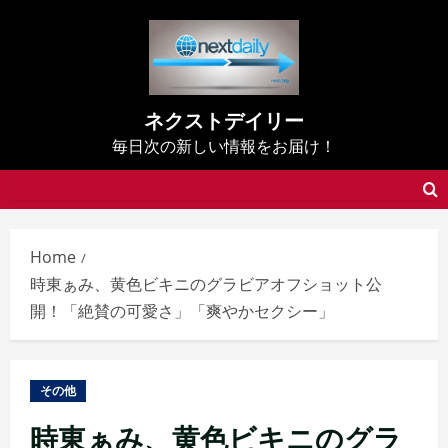
Skip
to
content
ネクストデイリー
毎日次の新しい情報をお届け！
Home
時東ぁみ、黄色ビキニのグラビアオフショット公
開！「絶賛の可愛さ」「爽やかセクシー」
その他
時東ぁみ、黄色ビキニのグラ