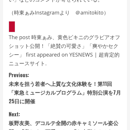
（時東ぁみInstagramより ＠amitokito）
The post 時東ぁみ、黄色ビキニのグラビアオフ
ショット公開！「絶賛の可愛さ」「爽やかセク
シー」 first appeared on YESNEWS | 超肯定的
ニュースサイト.
C
Previous:
未来を担う若者へ上質な文化体験を！第11回
o
「東急ミュージカルプログラム」特別公演を7月
n
25日に開催
t
Next:
i
板野友美、デコルテ全開の赤キャミソール姿公