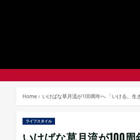
Skip
to
content
Home
いけばな草月流が100周年へ 「いける。
ライフスタイル
いけばな草月流が100