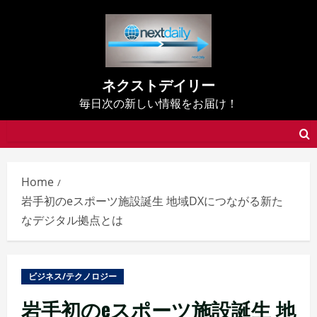
Skip
to
content
ネクストデイリー
毎日次の新しい情報をお届け！
Home
岩手初のeスポーツ施設誕生 地域DXにつながる新た
なデジタル拠点とは
ビジネス/テクノロジー
岩手初のeスポーツ施設誕生 地