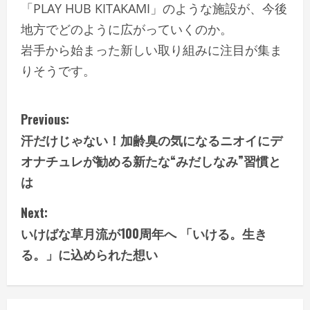
「PLAY HUB KITAKAMI」のような施設が、今後
地方でどのように広がっていくのか。
岩手から始まった新しい取り組みに注目が集ま
りそうです。
C
Previous:
汗だけじゃない！加齢臭の気になるニオイにデ
o
オナチュレが勧める新たな“みだしなみ”習慣と
n
は
t
Next:
i
いけばな草月流が100周年へ 「いける。生き
る。」に込められた想い
n
u