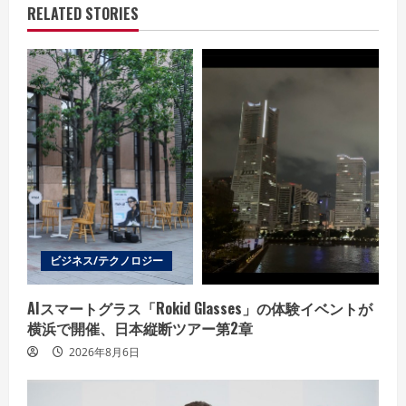
e
RELATED STORIES
R
e
a
d
i
n
ビジネス/テクノロジー
g
AIスマートグラス「Rokid Glasses」の体験イベントが
横浜で開催、日本縦断ツアー第2章
2026年8月6日