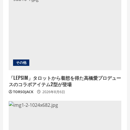
e
a
d
i
n
g
その他
「LEPSIM」タロットから着想を得た高橋愛プロデュー
スのコラボアイテム2型が登場
TORSOJACK
2026年8月6日