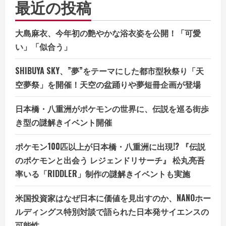
最近の投稿
大島麻衣、今年初の艶やかな浴衣姿を公開！「可愛
い」「似合う」
SHIBUYA SKY、”夢”をテーマにした都市型秋祭り「天
空夢祭」を開催！天空の盆踊りや夢短冊企画が登場
日本橋・八重洲がポケモンの世界に、伝説を巡る街歩
き型の謎解きイベント開催
ポケモン100匹以上が日本橋・八重洲に出現!? 『伝説
のポケモンと出会う レジェンドリサーチ』 松丸亮吾
率いる「RIDDLER」制作の謎解きイベントも実施
米国投資家はなぜ日本に価値を見出すのか、NANOホー
ルディングス特別対談で語られた日本発サイエンスの
可能性