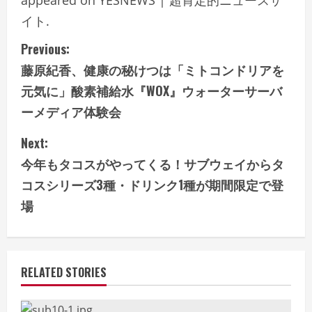
appeared on YESNEWS | 超肯定的ニュースサ
イト.
C
Previous:
藤原紀香、健康の秘けつは「ミトコンドリアを
o
元気に」酸素補給水『WOX』ウォーターサーバ
n
ーメディア体験会
t
Next:
i
今年もタコスがやってくる！サブウェイからタ
コスシリーズ3種・ドリンク1種が期間限定で登
n
場
u
e
RELATED STORIES
R