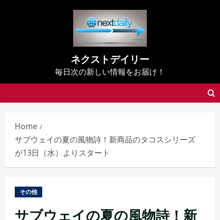
Skip
to
content
ネクストデイリー
毎日次の新しい情報をお届け！
Home
サブウェイの夏の風物詩！新商品のタコスシリーズ
が13日（水）よりスタート
その他
サブウェイの夏の風物詩！新