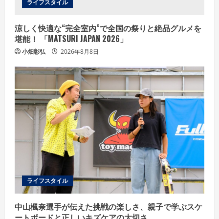
ライフスタイル
g
涼しく快適な“完全室内”で全国の祭りと絶品グルメを
堪能！ 「MATSURI JAPAN 2026」
小畑彰弘
2026年8月8日
ライフスタイル
中山楓奈選手が伝えた挑戦の楽しさ、親子で学ぶスケ
ートボードと正しいキズケアの大切さ