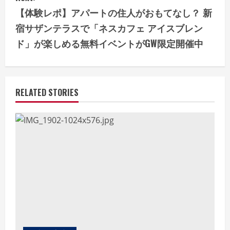
t
【体験レポ】アパートの住人がおもてなし？ 新
i
宿サザンテラスで「ネスカフェ アイスブレン
ド」が楽しめる無料イベントがGW限定開催中
n
u
e
RELATED STORIES
R
e
a
d
i
n