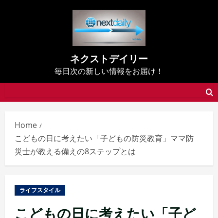
Skip
to
content
ネクストデイリー
毎日次の新しい情報をお届け！
Home
こどもの日に考えたい「子どもの防災教育」ママ防
災士が教える備えの8ステップとは
ライフスタイル
こどもの日に考えたい「子ど