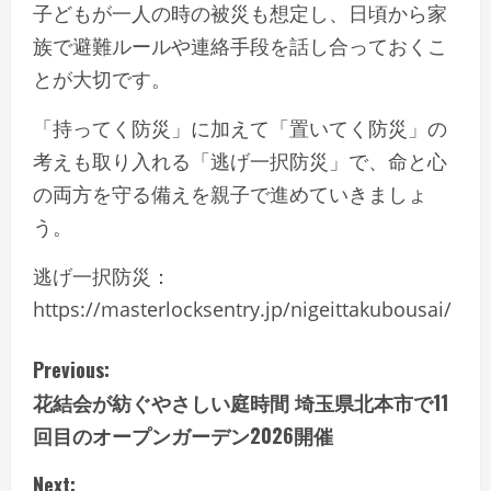
子どもが一人の時の被災も想定し、日頃から家
族で避難ルールや連絡手段を話し合っておくこ
とが大切です。
「持ってく防災」に加えて「置いてく防災」の
考えも取り入れる「逃げ一択防災」で、命と心
の両方を守る備えを親子で進めていきましょ
う。
逃げ一択防災：
https://masterlocksentry.jp/nigeittakubousai/
C
Previous:
花結会が紡ぐやさしい庭時間 埼玉県北本市で11
o
回目のオープンガーデン2026開催
n
Next: