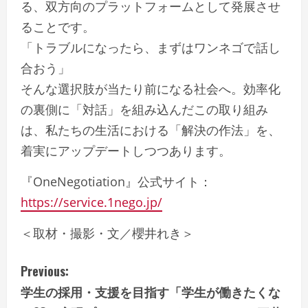
る、双方向のプラットフォームとして発展させ
ることです。
「トラブルになったら、まずはワンネゴで話し
合おう」
そんな選択肢が当たり前になる社会へ。効率化
の裏側に「対話」を組み込んだこの取り組み
は、私たちの生活における「解決の作法」を、
着実にアップデートしつつあります。
『OneNegotiation』公式サイト：
https:
//service.1nego.jp/
＜取材・撮影・文／櫻井れき＞
C
Previous:
学生の採用・支援を目指す「学生が働きたくな
o