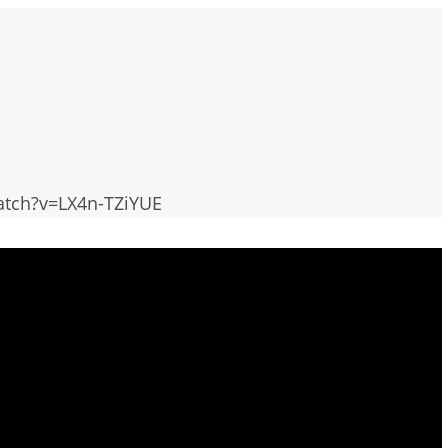
tch?v=LX4n-TZiYUE