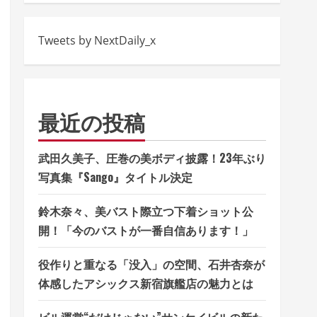
Tweets by NextDaily_x
最近の投稿
武田久美子、圧巻の美ボディ披露！23年ぶり
写真集『Sango』タイトル決定
鈴木奈々、美バスト際立つ下着ショット公
開！「今のバストが一番自信あります！」
役作りと重なる「没入」の空間、石井杏奈が
体感したアシックス新宿旗艦店の魅力とは
ビル運営“だけじゃない”サンケイビルの新た