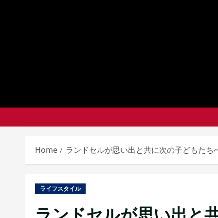
Skip
to
content
Home
ランドセルが思い出と共に次の子どもたち
ライフスタイル
ランドセルが思い出と